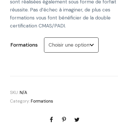
sont réalisées également sous forme de forfait
e
réussite. Pas d’échec à imaginer, de plus ces
d
formations vous font bénéficier de la double
e
certification CMAS/PADI.
p
r
Formations
i
x
:
5
SKU:
N/A
Category:
Formations
3
8
,