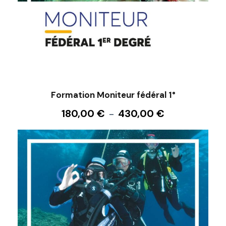
Formation Moniteur fédéral 1°
P
180,00
€
430,00
€
–
l
a
g
e
d
e
p
r
i