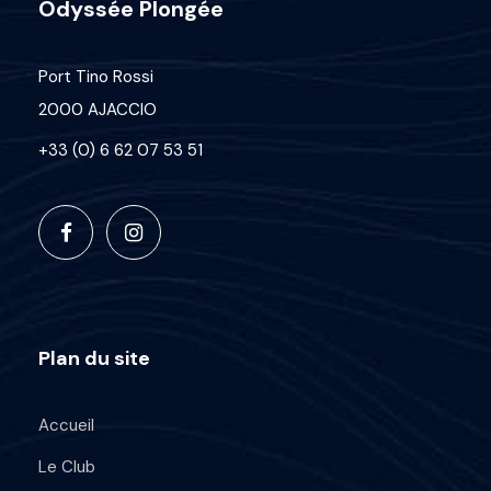
Odyssée Plongée
r
i
€
x
Port Tino Rossi
2000 AJACCIO
:
+33 (0) 6 62 07 53 51
2
3
5
,
0
0
€
Plan du site
à
5
Accueil
1
0
Le Club
,