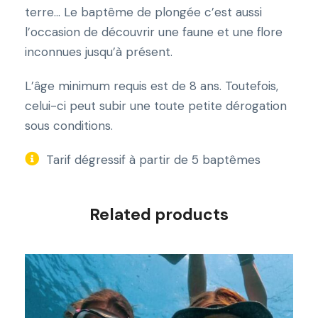
p
terre… Le baptême de plongée c’est aussi
l
l’occasion de découvrir une faune et une flore
o
inconnues jusqu’à présent.
n
g
L’âge minimum requis est de 8 ans. Toutefois,
é
celui-ci peut subir une toute petite dérogation
e
sous conditions.
Tarif dégressif à partir de 5 baptêmes
Related products