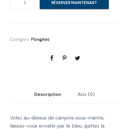
RÉSERVER MAINTENANT
u
a
n
t
i
Category:
Plongées
t
é
d
e
B
a
p
Description
Avis (0)
t
ê
m
Volez au-dessus de canyons sous-marins,
e
laissez-vous envahir par le bleu, quittez la