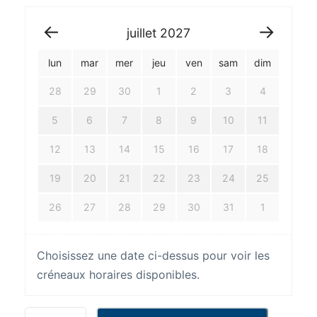
juillet
2027
lun
mar
mer
jeu
ven
sam
dim
28
29
30
1
2
3
4
5
6
7
8
9
10
11
12
13
14
15
16
17
18
19
20
21
22
23
24
25
26
27
28
29
30
31
1
Choisissez une date ci-dessus pour voir les
créneaux horaires disponibles.
q