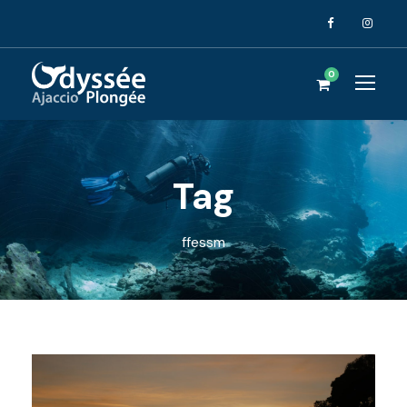
0
Tag
ffessm