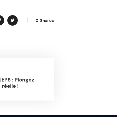
0
Shares
JEPS : Plongez
réelle !